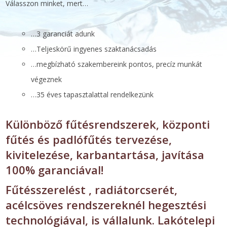
Válasszon minket, mert…
…3 garanciát adunk
…Teljeskörű ingyenes szaktanácsadás
…megbízható szakembereink pontos, precíz munkát
végeznek
…35 éves tapasztalattal rendelkezünk
Különböző fűtésrendszerek, központi
fűtés és padlófűtés tervezése,
kivitelezése, karbantartása, javítása
100% garanciával!
Fűtésszerelést , radiátorcserét,
acélcsöves rendszereknél hegesztési
technológiával, is vállalunk. Lakótelepi