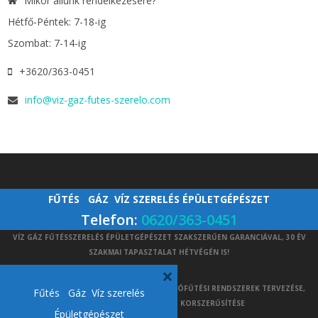
Mikor állunk rendelkezésére?
Hétfő-Péntek: 7-18-ig
Szombat: 7-14-ig
+3620/363-0451
info@viz-gaz-futes-szerelo.com
FŰTÉS GÁZ VÍZ SZERELÉS ÉPÜLETGÉPÉSZET
Telefon:
0620/363-0451
VÍZ GÁZ FŰTÉSSZERELÉS ÉPÜLETGÉPÉSZET SZAKSZERŰEN GARANCIÁVAL, 30 ÉV
SZAKMAI TAPASZTALAT HÉTVÉGÉN IS!
×
FŰTÉS SZERELŐ - KÖZPONTI FŰTÉS ÉS PADLÓFŰTÉSI RENDSZEREK TERVEZÉSE,
Fűtés Gáz Víz szerelés
KARBANTARTÁSA, JAVÍTÁSA, KORSZERŰSÍTÉSE
Épületgépészet